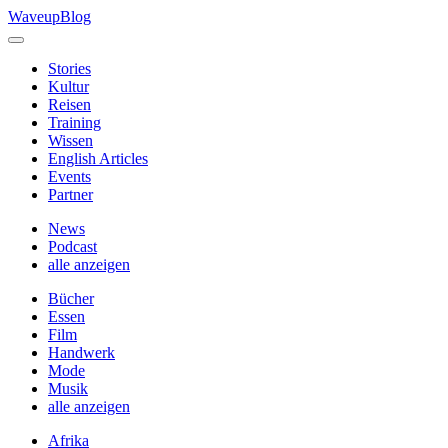
Skip
WaveupBlog
to
content
Stories
Kultur
Reisen
Training
Wissen
English Articles
Events
Partner
News
Podcast
alle anzeigen
Bücher
Essen
Film
Handwerk
Mode
Musik
alle anzeigen
Afrika