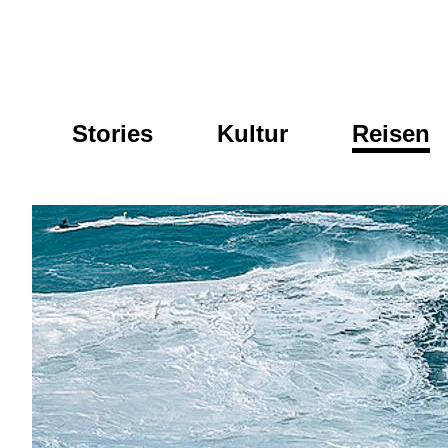
Skip
to
WaveupBlog
content
Stories
Kultur
Reisen