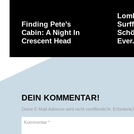
Lomb
Finding Pete’s
Surff
Cabin: A Night In
Schö
Crescent Head
Ever
DEIN KOMMENTAR!
Deine E-Mail-Adresse wird nicht veröffentlicht.
Erforderlic
Kommentar
*