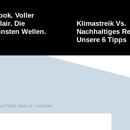
ok. Voller
lair. Die
Klimastreik Vs.
nsten Wellen.
Nachhaltiges R
.
Unsere 6 Tipps
he Felder sind mit
*
markiert