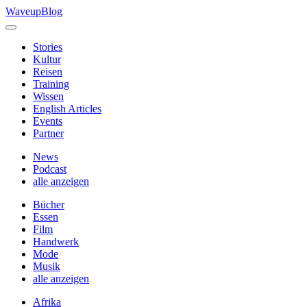
Skip
WaveupBlog
to
content
Stories
Kultur
Reisen
Training
Wissen
English Articles
Events
Partner
News
Podcast
alle anzeigen
Bücher
Essen
Film
Handwerk
Mode
Musik
alle anzeigen
Afrika