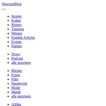
Skip
WaveupBlog
to
content
Stories
Kultur
Reisen
Training
Wissen
English Articles
Events
Partner
News
Podcast
alle anzeigen
Bücher
Essen
Film
Handwerk
Mode
Musik
alle anzeigen
Afrika