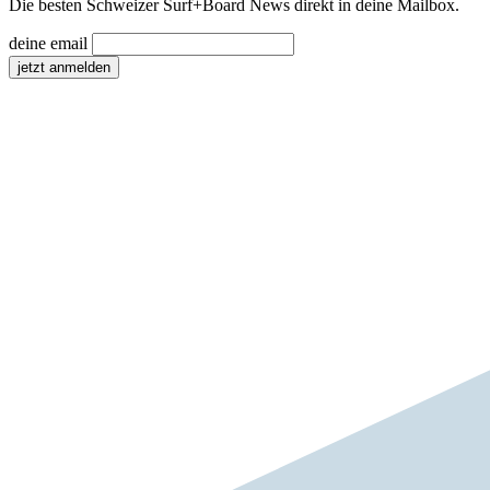
Die besten Schweizer Surf
+
Board News direkt in deine Mailbox.
deine email