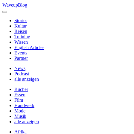
Skip
WaveupBlog
to
content
Stories
Kultur
Reisen
Training
Wissen
English Articles
Events
Partner
News
Podcast
alle anzeigen
Bücher
Essen
Film
Handwerk
Mode
Musik
alle anzeigen
Afrika