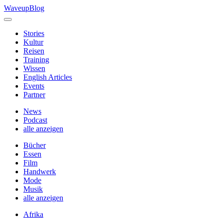
Skip
WaveupBlog
to
content
Stories
Kultur
Reisen
Training
Wissen
English Articles
Events
Partner
News
Podcast
alle anzeigen
Bücher
Essen
Film
Handwerk
Mode
Musik
alle anzeigen
Afrika