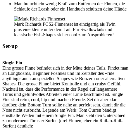
Man braucht ein wenig Kraft zum Entfernen der Finnen, die
Schlaufe der Leash oder ein Handtuch schützen deine Hände
Mark Richards FCS2-Finnenset ist einzigartig als Twin
plus eine kleine unter dem Tail. Für Swallowtails und
klassische Fish-Shapes sicher cool zum Ausprobieren!
Set-up
Single Fin
Eine grosse Finne befindet sich in der Mitte deines Tails. Findet man
an Longboards, Beginner Foamies und im Zeitalter des «ride
anything» auch an speziellen Shapes wie Bonzern oder alternativen
Shapes. Die grosse Finne bietet Kontrolle und ein cruisy Gefühl.
Nachteil ist, dass die Performance in der Regel auf langsamere
Turns und gefühlvolles Abreiten einer Linie beschränkt ist. Single
Fins sind retro, cool, hip und machen Freude. Sei dir aber klar
darüber, dein Bottom Turn sollte nahe an perfekt sein, damit dir die
Nose nicht ausbricht. Legende am Werk: Tom Curren bändigt
ernsthafte Wellen mit einem Single Fin. Man sieht den Unterschied
zu modernem Thruster Surfen (drei Finnen, eher ein Rail-to-Rail-
Surfen) deutlich: