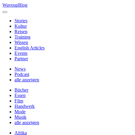
Skip
WaveupBlog
to
content
Stories
Kultur
Reisen
Training
Wissen
English Articles
Events
Partner
News
Podcast
alle anzeigen
Bücher
Essen
Film
Handwerk
Mode
Musik
alle anzeigen
Afrika