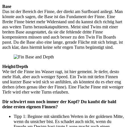
Base
Das ist der Bereich der Finne, der direkt am Surfboard anliegt. Man
könnte auch sagen, die Base ist das Fundament der Finne. Eine
Breite Finne bietet mehr Widerstand und du kannst dich richtig hart
aus weiten Turns herauskatapultieren. Meist sind Twins mit einer
breiten Base ausgestattet, da sie die fehlende dritte Finne
kompensieren müssen und auch besser zu den Twin Fin Boards
passt. Da die Base also eine lange, gerade Fläche mit sich bringt, ist
auch klar, dass hiermit keine sehr engen Turns begünstigt sind.
Height/Depth
Wie tief die Finne ins Wasser ragt, ist hier gemeint. Je tiefer, desto
mehr Halt, aber auch weniger Speed. Ein Twin mit tiefen Finnen
und kurzer Base wird sich so anfühlen, als könntest du es eher eng
drehen (eben genau über der Finne). Eine Flache Finne mit weniger
Tiefe wird eher weite Turns erlauben.
Dir schwirrt nun noch immer der Kopf? Du kaufst dir bald
deine ersten eigenen Finnen?
Tipp 1: Beginne mit sämtlichen Werten in der goldenen Mitte,
wenn du unsicher bist. Es schadet auch nicht, wenn du
Freude am Design hast (gute Laune macht auch einen