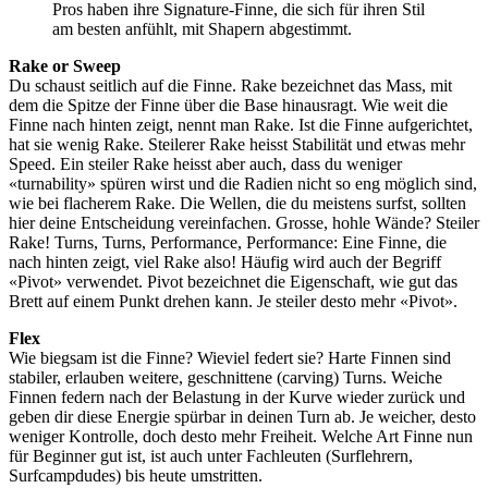
Pros haben ihre Signature-Finne, die sich für ihren Stil
am besten anfühlt, mit Shapern abgestimmt.
Rake or Sweep
Du schaust seitlich auf die Finne. Rake bezeichnet das Mass, mit
dem die Spitze der Finne über die Base hinausragt. Wie weit die
Finne nach hinten zeigt, nennt man Rake. Ist die Finne aufgerichtet,
hat sie wenig Rake. Steilerer Rake heisst Stabilität und etwas mehr
Speed. Ein steiler Rake heisst aber auch, dass du weniger
«turnability» spüren wirst und die Radien nicht so eng möglich sind,
wie bei flacherem Rake. Die Wellen, die du meistens surfst, sollten
hier deine Entscheidung vereinfachen. Grosse, hohle Wände? Steiler
Rake! Turns, Turns, Performance, Performance: Eine Finne, die
nach hinten zeigt, viel Rake also! Häufig wird auch der Begriff
«Pivot» verwendet. Pivot bezeichnet die Eigenschaft, wie gut das
Brett auf einem Punkt drehen kann. Je steiler desto mehr «Pivot».
Flex
Wie biegsam ist die Finne? Wieviel federt sie? Harte Finnen sind
stabiler, erlauben weitere, geschnittene (carving) Turns. Weiche
Finnen federn nach der Belastung in der Kurve wieder zurück und
geben dir diese Energie spürbar in deinen Turn ab. Je weicher, desto
weniger Kontrolle, doch desto mehr Freiheit. Welche Art Finne nun
für Beginner gut ist, ist auch unter Fachleuten (Surflehrern,
Surfcampdudes) bis heute umstritten.