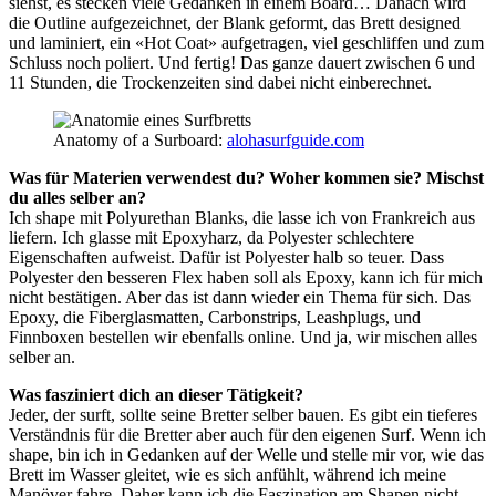
siehst, es stecken viele Gedanken in einem Board… Danach wird
die Outline aufgezeichnet, der Blank geformt, das Brett designed
und laminiert, ein «Hot Coat» aufgetragen, viel geschliffen und zum
Schluss noch poliert. Und fertig! Das ganze dauert zwischen 6 und
11 Stunden, die Trockenzeiten sind dabei nicht einberechnet.
Anatomy of a Surboard:
alohasurfguide.com
Was für Materien verwendest du? Woher kommen sie? Mischst
du alles selber an?
Ich shape mit Polyurethan Blanks, die lasse ich von Frankreich aus
liefern. Ich glasse mit Epoxyharz, da Polyester schlechtere
Eigenschaften aufweist. Dafür ist Polyester halb so teuer. Dass
Polyester den besseren Flex haben soll als Epoxy, kann ich für mich
nicht bestätigen. Aber das ist dann wieder ein Thema für sich. Das
Epoxy, die Fiberglasmatten, Carbonstrips, Leashplugs, und
Finnboxen bestellen wir ebenfalls online. Und ja, wir mischen alles
selber an.
Was fasziniert dich an dieser Tätigkeit?
Jeder, der surft, sollte seine Bretter selber bauen. Es gibt ein tieferes
Verständnis für die Bretter aber auch für den eigenen Surf. Wenn ich
shape, bin ich in Gedanken auf der Welle und stelle mir vor, wie das
Brett im Wasser gleitet, wie es sich anfühlt, während ich meine
Manöver fahre. Daher kann ich die Faszination am Shapen nicht