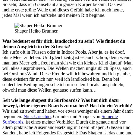
So sehr, dass ich Gänsehaut am ganzen Körper bekam. Das war
meine erste grüne Welle und dieses Gefühl habe ich noch heute,
jedes Mal wenn ich aufstehe und meinen Ritt beginne.
Shaper Heiko Brunner.
Was bedeutet es für dich, landlocked zu sein? Wie findest du
deinen Ausgleich in der Schweiz?
Ich surfe oft in Flüssen oder in Indoor Pools. Aber ja, es ist doof,
ohne Meer zu leben. Und gleichzeitig ist es auch schön, denn wenn
man ans Meer geht, freut man sich wie ein kleines Kind darauf. Man
will alles ausprobieren. Die Wellen machen unglaublich Spass, auch
bei Onshore-Wind. Diese Freude will ich bewahren und ich glaube,
diese existiert für mich nur, weil ich landlocked bin. Denn bei
schlechten Bedingungen sehe ich nur selten Locals rauspaddeln,
obwohl man diese Wellen genauso surfen kann…
Seit wie lange shapest du Surfboards? Was hat dich dazu
bewegt, deine eigenen Boards zu machen? Hast du ein Vorbild?
Wir sind zu zweit und haben vor etwas weniger als einem Jahr damit
begonnen.
Nick Uricchio
, Gründer und Shaper von
Semente
Surfboards
, ist eines meiner Vorbilder. Durch die genaue und vor
allem praktische Auseinandersetzung mit dem Shapen, Glassen und
Sanden, habe ich Folgendes festgestellt: Das Shapen ist das eine und