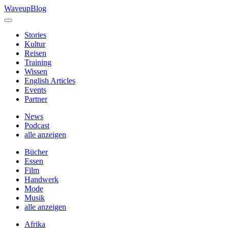
Skip
WaveupBlog
to
content
Stories
Kultur
Reisen
Training
Wissen
English Articles
Events
Partner
News
Podcast
alle anzeigen
Bücher
Essen
Film
Handwerk
Mode
Musik
alle anzeigen
Afrika