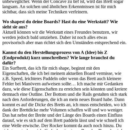
unbeweglicher. Wenn der Concave zu tief ist, wird das Brett sogar
langsam. An solchen und ähnlichen Erkenntnissen ist für mich
sichtbar, dass sich meine Techniken verfeinern.
Wo shapest du deine Boards? Hast du eine Werkstatt? Wie
sieht sie aus?
Aktuell können wir die Werkstatt eines Freundes benutzen, wir
werden jedoch bald umziehen. Daher ist noch alles etwas
provisorisch aber man richtet sich den Umständen entsprechend ein.
Kannst du den Herstellungsprozess von A (Idee) bis Z
(Endprodukt) kurz umschreiben? Wie lange brauchst du
dafür?
Ein Surfbrett, das ich für mich shape, beginnt mit den
Eigenschaften, die ich bei meinem aktuellen Board vermisse, wie
z.B. Speed, leichteres Paddeln oder wenn das Brett auch kleinere
Fehler bei Manövern aufweisen sollte… Ich mache mir Gedanken
dazu, wie diese Eigenschaften zu erreichen sein könnten und kreiere
demnach eine Outline. Der Bottom und die Rails gestalten sich stark
nach den Anforderungen, die ich an mein neues Board habe. Dann
kommt es auf die Dicke des Bretts an, ich muss entscheiden, wo ich
dank der Brettdicke mehr Volumen schaffen will und wo weniger.
Das hat nebst der Breite und der Länge des Boards einen Einfluss
darauf, wie es sich auf dem Brett paddeln lässt und wie schnell ich
eine Welle erwische. Der Rocker kommt da auch noch hinzu. Du