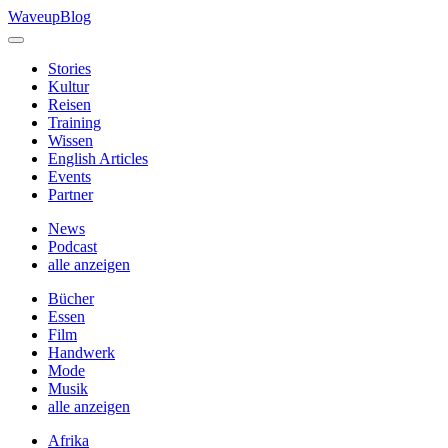
Skip
WaveupBlog
to
content
Stories
Kultur
Reisen
Training
Wissen
English Articles
Events
Partner
News
Podcast
alle anzeigen
Bücher
Essen
Film
Handwerk
Mode
Musik
alle anzeigen
Afrika